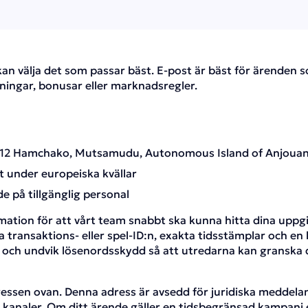
an välja det som passar bäst. E-post är bäst för ärenden s
ningar, bonusar eller marknadsregler.
 1212 Hamchako, Mutsamudu, Autonomous Island of Anjoua
 under europeiska kvällar
e på tillgänglig personal
rmation för att vårt team snabbt ska kunna hitta dina uppg
a transaktions- eller spel-ID:n, exakta tidsstämplar och en
 och undvik lösenordsskydd så att utredarna kan granska d
ssen ovan. Denna adress är avsedd för juridiska meddelan
 kanaler. Om ditt ärende gäller en tidsbegränsad kampanj ell