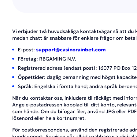
Vi erbjuder två huvudsakliga kontaktvägar så att du k
medan chatt är snabbare för enklare frågor om betal
E-post:
support@casinorainbet.com
Företag: RBGAMING N.V.
Registrerad adress (endast post): 16077 PO Box
Öppettider: daglig bemanning med högst kapacitet
Språk: Engelska i första hand; andra språk beroend
När du kontaktar oss, inkludera tillräckligt med info
Ange e-postadressen kopplad till ditt konto, relevant
som hände. Om du bifogar filer, använd JPG eller PDF
lösenord eller hela kortnumret.
För postkorrespondens, använd den registrerade adre
kundsupport. Servicen går alltid snabbare via digitala