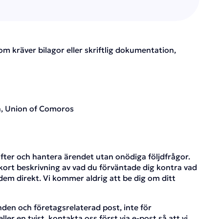
om kräver bilagor eller skriftlig dokumentation,
n, Union of Comoros
ifter och hantera ärendet utan onödiga följdfrågor.
 kort beskrivning av vad du förväntade dig kontra vad
em direkt. Vi kommer aldrig att be dig om ditt
den och företagsrelaterad post, inte för
er en tvist, kontakta oss först via e-post så att vi