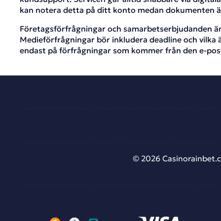
kan notera detta på ditt konto medan dokumenten är
Företagsförfrågningar och samarbetserbjudanden är 
Medieförfrågningar bör inkludera deadline och vilka ä
endast på förfrågningar som kommer från den e-posta
Kontakter | Casinorainbet.com
November 4, 2025
November 4, 2025
© 2026 Сasinorainbet.co