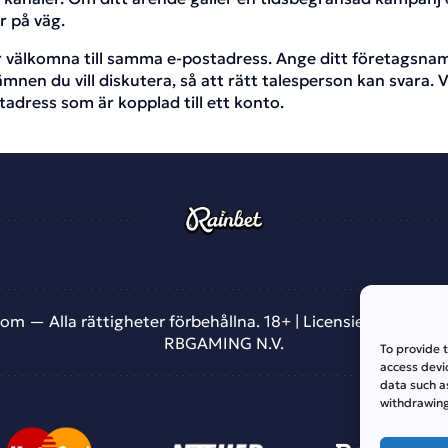
 på väg.
välkomna till samma e-postadress. Ange ditt företagsnamn
mnen du vill diskutera, så att rätt talesperson kan svara. V
dress som är kopplad till ett konto.
m — Alla rättigheter förbehållna. 18+ | Licensierad av An
RBGAMING N.V.
To provide 
access devic
data such a
withdrawing