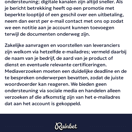
ondersteuning; digitale kanalen zijn altijd sneller. Als
je bericht betrekking heeft op een promotie met
beperkte looptijd of een geschil over een uitbetaling,
neem dan eerst per e-mail contact met ons op zodat
we een notitie aan je account kunnen toevoegen
terwijl de documenten onderweg zijn.
Zakelijke aanvragen en voorstellen van leveranciers
zijn welkom via hetzelfde e-mailadres; vermeld daarbij
de naam van je bedrijf, de aard van je product of
dienst en eventuele relevante certificeringen.
Mediaverzoeken moeten een duidelijke deadline en de
te bespreken onderwerpen bevatten, zodat de juiste
woordvoerder kan reageren. We bieden geen
ondersteuning via sociale media en handelen alleen
verzoeken af die afkomstig zijn van het e-mailadres
dat aan het account is gekoppeld.
Contacten | Casinorainbet.com
November 4, 2025
November 4, 2025