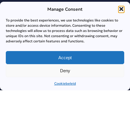
Manage Consent
© 2026 Сasinorainbet.com — Alle rechten voorbehouden. 18+
| Gelicentieerd door de Anjouan Gaming Authority |
To provide the best experiences, we use technologies like cookies to
RBGAMING N.V.
store and/or access device information. Consenting to these
technologies will allow us to process data such as browsing behavior or
unique IDs on this site. Not consenting or withdrawing consent, may
adversely affect certain features and functions.
Accept
Deny
Cookiebeleid